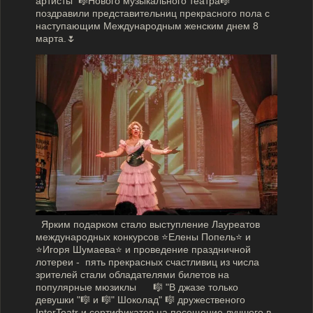
артисты 🎼Нового музыкального театра🎼
поздравили представительниц прекрасного пола с
наступающим Международным женским днем 8
марта.🌷
Ярким подарком стало выступление Лауреатов
международных конкурсов ⭐️Елены Попель⭐️ и
⭐️Игоря Шумаева⭐️ и проведение праздничной
лотереи - пять прекрасных счастливиц из числа
зрителей стали обладателями билетов на
популярные мюзиклы 🎼 "В джазе только
девушки "🎼 и 🎼" Шоколад" 🎼 дружественого
InterTeatr и сертификатов на посещение лучшего в