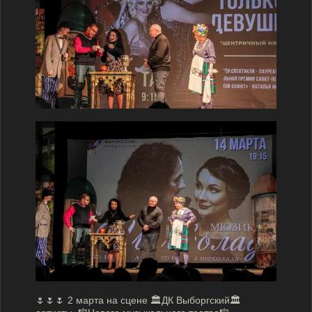
🌷🌷🌷 2 марта на сцене 🏛ДК Выборгский🏛