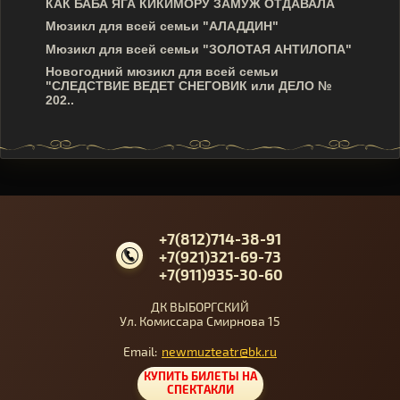
КАК БАБА ЯГА КИКИМОРУ ЗАМУЖ ОТДАВАЛА
Мюзикл для всей семьи "АЛАДДИН"
Мюзикл для всей семьи "ЗОЛОТАЯ АНТИЛОПА"
Новогодний мюзикл для всей семьи
"СЛЕДСТВИЕ ВЕДЕТ СНЕГОВИК или ДЕЛО №
202..
+7(812)714-38-91
+7(921)321-69-73
+7(911)935-30-60
ДК ВЫБОРГСКИЙ
Ул. Комиссара Смирнова 15
Email:
newmuzteatr@bk.ru
КУПИТЬ БИЛЕТЫ НА
СПЕКТАКЛИ